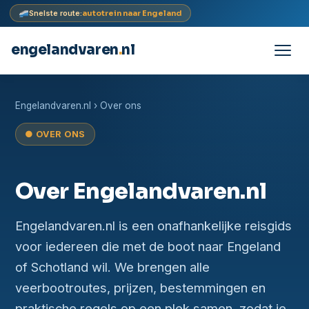
Snelste route:
autotrein naar Engeland
engelandvaren
.
nl
Doorgaan
naar
Engelandvaren.nl
› Over ons
inhoud
● OVER ONS
Over Engelandvaren.nl
Engelandvaren.nl is een onafhankelijke reisgids
voor iedereen die met de boot naar Engeland
of Schotland wil. We brengen alle
veerbootroutes, prijzen, bestemmingen en
praktische regels op een plek samen, zodat je