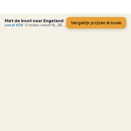
Met de boot naar Engeland
Vergelijk prijzen & boek
vanaf €54
· 5 routes vanuit NL, BE en FR
engelandvaren
.
nl
veerboten · overtochten
Je
onafhankelijke reisgids
voor de boot
naar Engeland en Schotland. Alle
veerbootroutes, prijzen en bestemmingen
op een plek, bijgewerkt voor 2026.