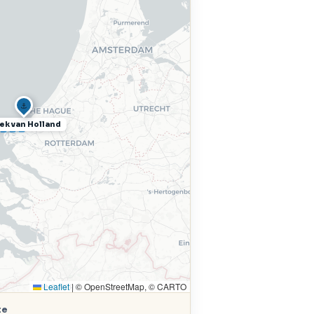
⚓
ek van Holland
Leaflet
|
© OpenStreetMap, © CARTO
te