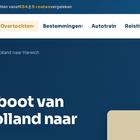
🚢
hten vanaf
€54
5 routes
vergeleken
Overtochten
Bestemmingen
Autotrein
Reist
▾
▾
olland naar Harwich
boot van
lland naar