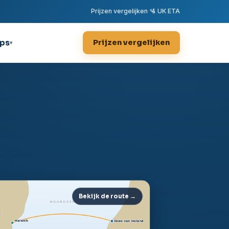
Prijzen vergelijken
·
🛂 UK ETA
ips
Prijzen vergelijken
▾
Bekijk de route →