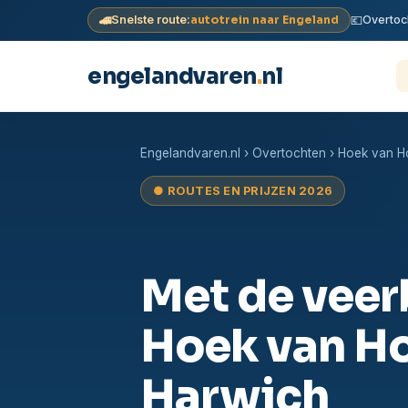
🚄
💶
Snelste route:
autotrein naar Engeland
Overtoc
engelandvaren
.
nl
Doorgaan
naar
Engelandvaren.nl
›
Overtochten
› Hoek van H
inhoud
● ROUTES EN PRIJZEN 2026
Met de veer
Hoek van Ho
Harwich