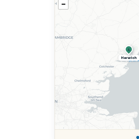
−
⚓
Harwich