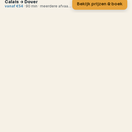
Calais → Dover
Bekijk prijzen & boek
vanaf €54
· 90 min · meerdere afvaarten per dag
engelandvaren
.
nl
veerboten · overtochten
Je
onafhankelijke reisgids
voor de boot
naar Engeland en Schotland. Alle
veerbootroutes, prijzen en bestemmingen
op een plek, bijgewerkt voor 2026.
HANDIG OM TE WETEN
Overtochten vanaf
€54
·
5 routes