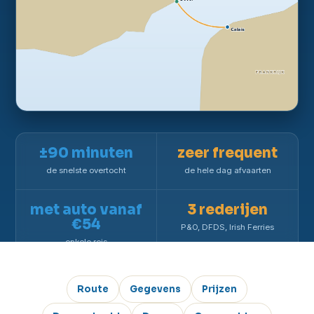
±90 minuten
zeer frequent
de snelste overtocht
de hele dag afvaarten
met auto vanaf
3 rederijen
€54
P&O, DFDS, Irish Ferries
enkele reis
Route
Gegevens
Prijzen