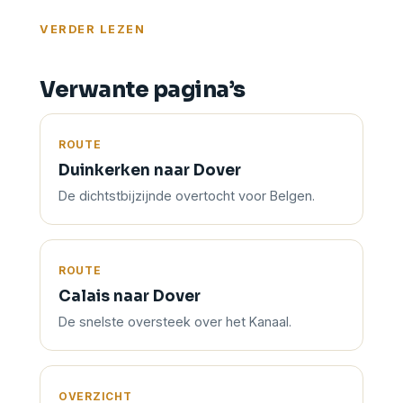
geen passagiersveerboot vanuit Oostende.
Voorlopig blijft Duinkerken of Calais het
VERDER LEZEN
alternatief.
Verwante pagina’s
ROUTE
Duinkerken naar Dover
De dichtstbijzijnde overtocht voor Belgen.
ROUTE
Calais naar Dover
De snelste oversteek over het Kanaal.
OVERZICHT