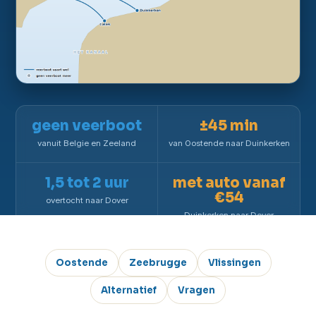
geen veerboot
±45 min
vanuit Belgie en Zeeland
van Oostende naar Duinkerken
1,5 tot 2 uur
met auto vanaf
€54
overtocht naar Dover
Duinkerken naar Dover
Oostende
Zeebrugge
Vlissingen
Alternatief
Vragen